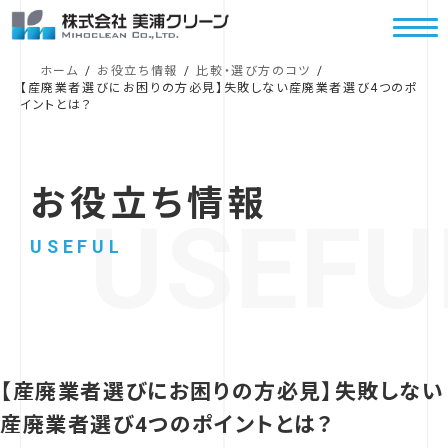
コ
ナ
ン
ビ
テ
ゲ
ホーム
お役立ち情報
比較・選び方のコツ
ン
ー
【産廃業者選びにお困りの方必見】失敗しない産廃業者選び4つのポ
イントとは？
ツ
シ
へ
ョ
ス
ン
キ
に
お役立ち情報
ッ
移
USEFU
プ
動
USEFUL
【産廃業者選びにお困りの方必見】失敗しない
産廃業者選び4つのポイントとは？