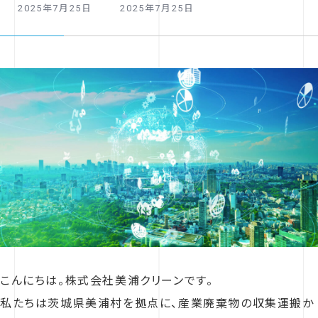
最
2025年7月25日
2025年7月25日
終
更
新
日
時
:
こんにちは。株式会社美浦クリーンです。
私たちは茨城県美浦村を拠点に、産業廃棄物の収集運搬か