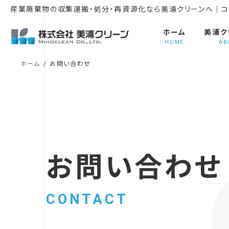
コ
ナ
産業廃棄物の収集運搬・処分・再資源化なら美浦クリーンへ｜コ
ン
ビ
テ
ゲ
ホーム
美浦ク
ン
ー
HOME
AB
ツ
シ
ホーム
お問い合わせ
へ
ョ
ス
ン
キ
に
ッ
移
プ
動
お問い合わせ
CONTACT