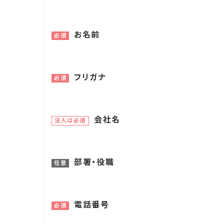
お名前
必須
フリガナ
必須
会社名
法人は必須
部署・役職
任意
電話番号
必須