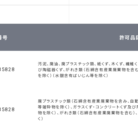
番号
許可品
汚泥、廃油、廃プラスチック類、紙くず、木くず、繊維く
35828
び陶磁器くず、がれき類（石綿含有産業廃棄物を含
を除く）（水銀含有ばいじん等を除く）
廃プラスチック類（石綿含有産業廃棄物を含み、自動
等破砕物を除く）、ガラスくず・コンクリートくず及
35828
物を除く）、がれき類（石綿含有産業廃棄物を含む）
く）