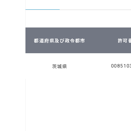
都道府県及び政令都市
許可
008510
茨城県