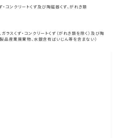
くず・コンクリートくず及び陶磁器くず、がれき類
ず、ガラスくず・コンクリートくず（がれき類を除く）及び陶
用製品産業廃棄物、水銀含有ばいじん等を含まない）