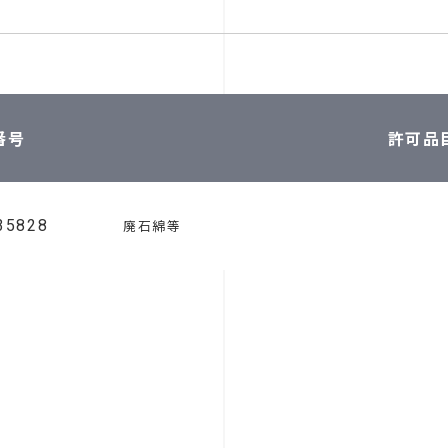
番号
許可品
35828
廃石綿等