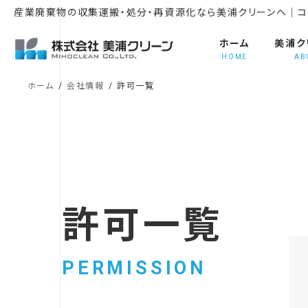
コ
ナ
産業廃棄物の収集運搬・処分・再資源化なら美浦クリーンへ｜コ
ン
ビ
テ
ゲ
ホーム
美浦ク
ン
ー
HOME
AB
ツ
シ
ホーム
会社情報
許可一覧
へ
ョ
ス
ン
キ
に
ッ
移
プ
動
許可一覧
PERMISSION