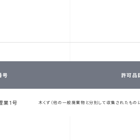
番号
許可品
理業1号
木くず（他の一般廃棄物と分別して収集されたもの